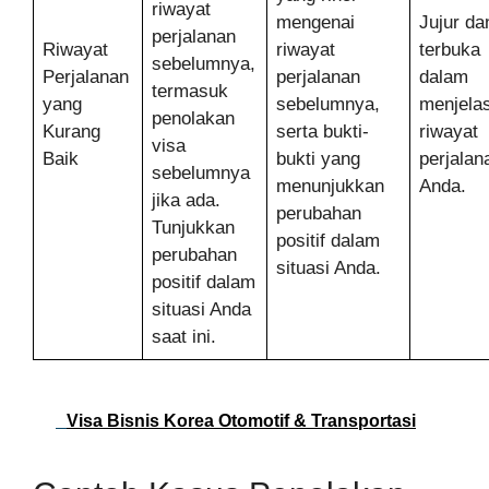
riwayat
mengenai
Jujur da
perjalanan
Riwayat
riwayat
terbuka
sebelumnya,
Perjalanan
perjalanan
dalam
termasuk
yang
sebelumnya,
menjela
penolakan
Kurang
serta bukti-
riwayat
visa
Baik
bukti yang
perjalan
sebelumnya
menunjukkan
Anda.
jika ada.
perubahan
Tunjukkan
positif dalam
perubahan
situasi Anda.
positif dalam
situasi Anda
saat ini.
Visa Bisnis Korea Otomotif & Transportasi