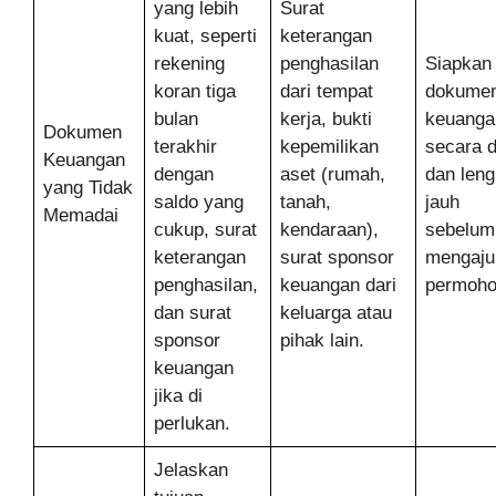
yang lebih
Surat
kuat, seperti
keterangan
rekening
penghasilan
Siapkan
koran tiga
dari tempat
dokume
bulan
kerja, bukti
keuanga
Dokumen
terakhir
kepemilikan
secara d
Keuangan
dengan
aset (rumah,
dan len
yang Tidak
saldo yang
tanah,
jauh
Memadai
cukup, surat
kendaraan),
sebelum
keterangan
surat sponsor
mengaju
penghasilan,
keuangan dari
permoho
dan surat
keluarga atau
sponsor
pihak lain.
keuangan
jika di
perlukan.
Jelaskan