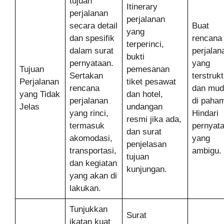
tujuan
Itinerary
perjalanan
perjalanan
secara detail
Buat
yang
dan spesifik
rencana
terperinci,
dalam surat
perjalan
bukti
pernyataan.
yang
Tujuan
pemesanan
Sertakan
terstrukt
Perjalanan
tiket pesawat
rencana
dan mud
yang Tidak
dan hotel,
perjalanan
di paham
Jelas
undangan
yang rinci,
Hindari
resmi jika ada,
termasuk
pernyat
dan surat
akomodasi,
yang
penjelasan
transportasi,
ambigu.
tujuan
dan kegiatan
kunjungan.
yang akan di
lakukan.
Tunjukkan
Surat
ikatan kuat