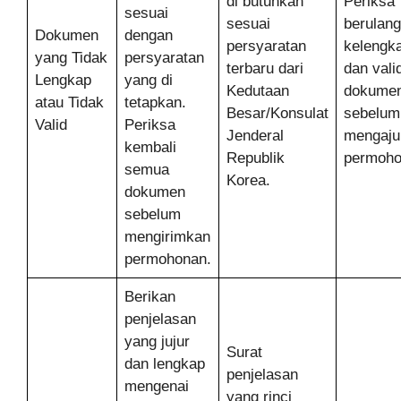
di butuhkan
Periksa
sesuai
sesuai
berulang
Dokumen
dengan
persyaratan
kelengk
yang Tidak
persyaratan
terbaru dari
dan vali
Lengkap
yang di
Kedutaan
dokume
atau Tidak
tetapkan.
Besar/Konsulat
sebelum
Valid
Periksa
Jenderal
mengaju
kembali
Republik
permoho
semua
Korea.
dokumen
sebelum
mengirimkan
permohonan.
Berikan
penjelasan
yang jujur
Surat
dan lengkap
penjelasan
mengenai
yang rinci