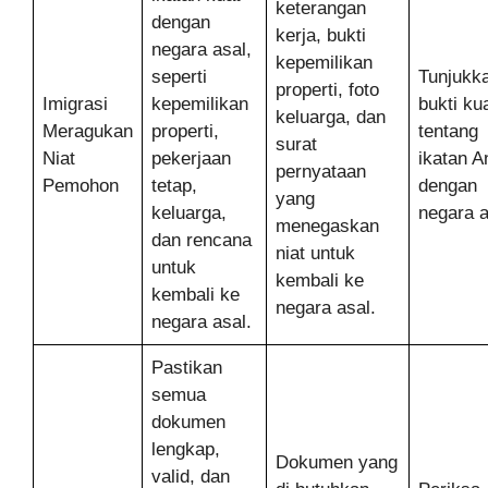
keterangan
dengan
kerja, bukti
negara asal,
kepemilikan
seperti
Tunjukk
properti, foto
Imigrasi
kepemilikan
bukti ku
keluarga, dan
Meragukan
properti,
tentang
surat
Niat
pekerjaan
ikatan A
pernyataan
Pemohon
tetap,
dengan
yang
keluarga,
negara a
menegaskan
dan rencana
niat untuk
untuk
kembali ke
kembali ke
negara asal.
negara asal.
Pastikan
semua
dokumen
lengkap,
Dokumen yang
valid, dan