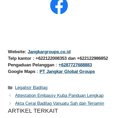
Website:
Jangkargroups.co.id
Telp kantor : +622122008353 dan +622122986852
Pengaduan Pelanggan :
+6287727688883
Google Maps :
PT Jangkar Global Groups
Kategori
Legalisir Badilag
Attestation Embassy Kuba Panduan Lengkap
Akta Cerai Badilag Vanuatu Sah dan Terjamin
ARTIKEL TERKAIT