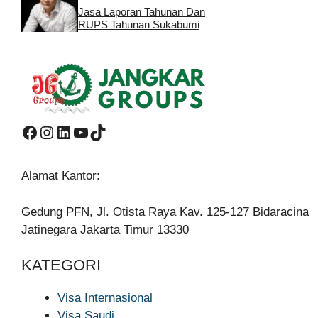
Jasa Laporan Tahunan Dan
RUPS Tahunan Sukabumi
Facebook
Instagram
LinkedIn
YouTube
TikTok
Alamat Kantor:
Gedung PFN, Jl. Otista Raya Kav. 125-127 Bidaracina
Jatinegara Jakarta Timur 13330
KATEGORI
Visa Internasional
Visa Saudi