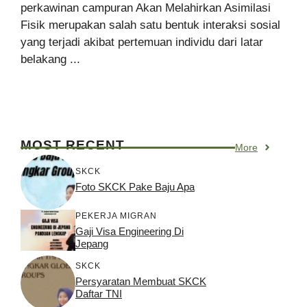
perkawinan campuran Akan Melahirkan Asimilasi
Fisik merupakan salah satu bentuk interaksi sosial
yang terjadi akibat pertemuan individu dari latar
belakang ...
MOST RECENT
More
SKCK
Foto SKCK Pake Baju Apa
PEKERJA MIGRAN
Gaji Visa Engineering Di
Jepang
SKCK
Persyaratan Membuat SKCK
Daftar TNI