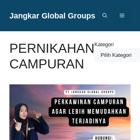
Langsung
ke
Jangkar Global Groups
Menu
isi
PERNIKAHAN
Kategori
CAMPURAN