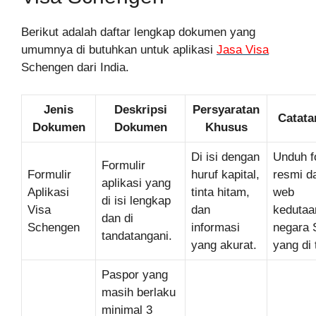
Berikut adalah daftar lengkap dokumen yang
umumnya di butuhkan untuk aplikasi
Jasa Visa
Schengen dari India.
Jenis
Deskripsi
Persyaratan
Catata
Dokumen
Dokumen
Khusus
Di isi dengan
Unduh f
Formulir
Formulir
huruf kapital,
resmi da
aplikasi yang
Aplikasi
tinta hitam,
web
di isi lengkap
Visa
dan
kedutaa
dan di
Schengen
informasi
negara 
tandatangani.
yang akurat.
yang di 
Paspor yang
masih berlaku
minimal 3