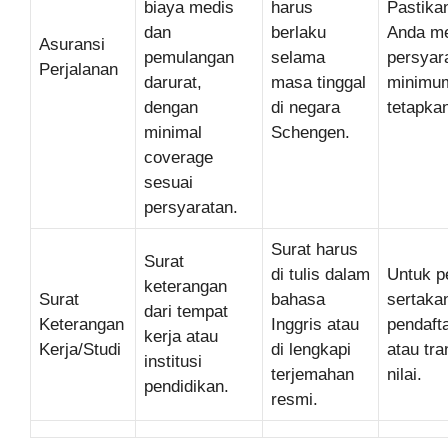
biaya medis
harus
Pastika
dan
berlaku
Anda m
Asuransi
pemulangan
selama
persyar
Perjalanan
darurat,
masa tinggal
minimum
dengan
di negara
tetapka
minimal
Schengen.
coverage
sesuai
persyaratan.
Surat harus
Surat
di tulis dalam
Untuk pe
keterangan
Surat
bahasa
sertakan
dari tempat
Keterangan
Inggris atau
pendafta
kerja atau
Kerja/Studi
di lengkapi
atau tra
institusi
terjemahan
nilai.
pendidikan.
resmi.