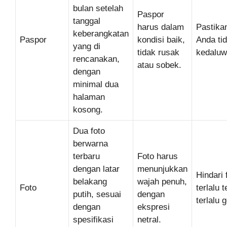
bulan setelah
Paspor
tanggal
harus dalam
Pastika
keberangkatan
Paspor
kondisi baik,
Anda ti
yang di
tidak rusak
kedaluw
rencanakan,
atau sobek.
dengan
minimal dua
halaman
kosong.
Dua foto
berwarna
terbaru
Foto harus
dengan latar
menunjukkan
Hindari 
belakang
wajah penuh,
Foto
terlalu 
putih, sesuai
dengan
terlalu 
dengan
ekspresi
spesifikasi
netral.