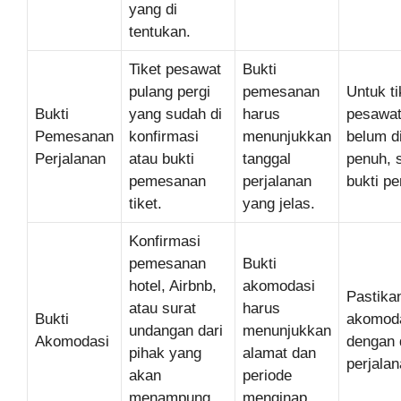
yang di
tentukan.
Tiket pesawat
Bukti
pulang pergi
pemesanan
Untuk ti
Bukti
yang sudah di
harus
pesawat
Pemesanan
konfirmasi
menunjukkan
belum d
Perjalanan
atau bukti
tanggal
penuh, 
pemesanan
perjalanan
bukti p
tiket.
yang jelas.
Konfirmasi
pemesanan
Bukti
hotel, Airbnb,
akomodasi
Pastikan
atau surat
harus
Bukti
akomoda
undangan dari
menunjukkan
Akomodasi
dengan 
pihak yang
alamat dan
perjala
akan
periode
menampung
menginap.