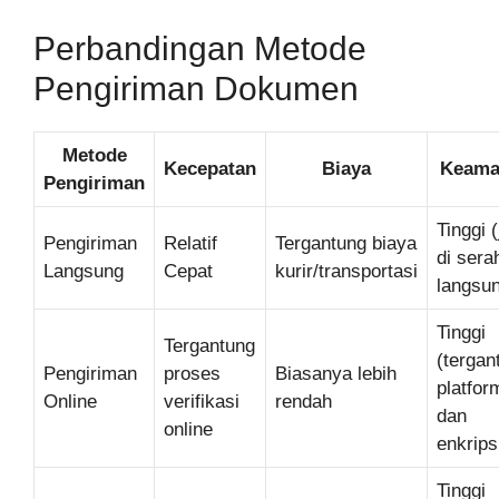
Perbandingan Metode
Pengiriman Dokumen
Metode
Kecepatan
Biaya
Keama
Pengiriman
Tinggi (
Pengiriman
Relatif
Tergantung biaya
di sera
Langsung
Cepat
kurir/transportasi
langsu
Tinggi
Tergantung
(tergan
Pengiriman
proses
Biasanya lebih
platfor
Online
verifikasi
rendah
dan
online
enkrips
Tinggi