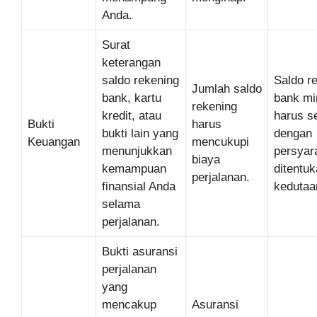
Anda.
Surat
keterangan
saldo rekening
Saldo r
Jumlah saldo
bank, kartu
bank mi
rekening
kredit, atau
harus s
Bukti
harus
bukti lain yang
dengan
Keuangan
mencukupi
menunjukkan
persyar
biaya
kemampuan
ditentuk
perjalanan.
finansial Anda
kedutaa
selama
perjalanan.
Bukti asuransi
perjalanan
yang
mencakup
Asuransi