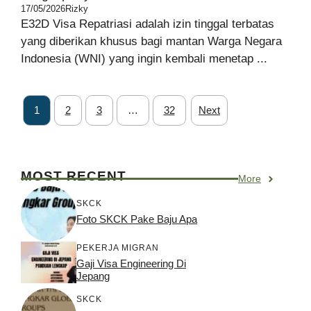
17/05/2026
Rizky
E32D Visa Repatriasi adalah izin tinggal terbatas
yang diberikan khusus bagi mantan Warga Negara
Indonesia (WNI) yang ingin kembali menetap ...
1
2
3
…
32
Next
MOST RECENT
More
SKCK
Foto SKCK Pake Baju Apa
PEKERJA MIGRAN
Gaji Visa Engineering Di
Jepang
SKCK