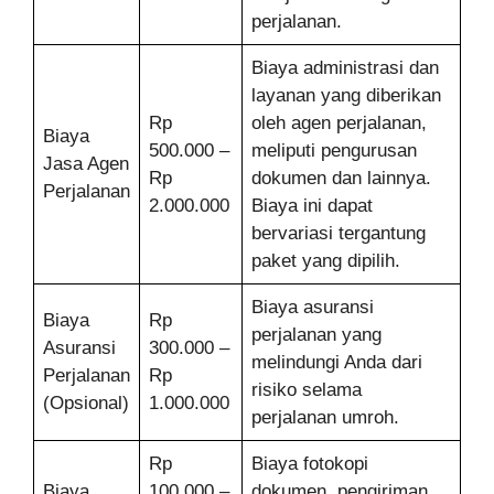
perjalanan.
Biaya administrasi dan
layanan yang diberikan
Rp
oleh agen perjalanan,
Biaya
500.000 –
meliputi pengurusan
Jasa Agen
Rp
dokumen dan lainnya.
Perjalanan
2.000.000
Biaya ini dapat
bervariasi tergantung
paket yang dipilih.
Biaya asuransi
Biaya
Rp
perjalanan yang
Asuransi
300.000 –
melindungi Anda dari
Perjalanan
Rp
risiko selama
(Opsional)
1.000.000
perjalanan umroh.
Rp
Biaya fotokopi
Biaya
100.000 –
dokumen, pengiriman