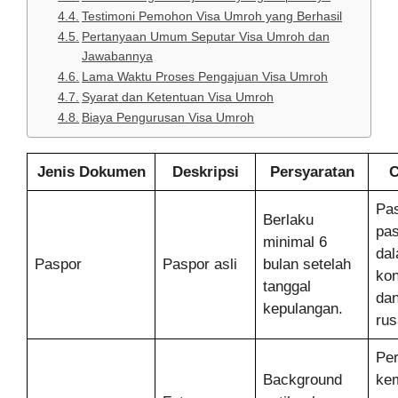
Testimoni Pemohon Visa Umroh yang Berhasil
Pertanyaan Umum Seputar Visa Umroh dan
Jawabannya
Lama Waktu Proses Pengajuan Visa Umroh
Syarat dan Ketentuan Visa Umroh
Biaya Pengurusan Visa Umroh
Jenis Dokumen
Deskripsi
Persyaratan
C
Pas
Berlaku
pa
minimal 6
da
Paspor
Paspor asli
bulan setelah
kon
tanggal
dan
kepulangan.
rus
Per
Background
kem