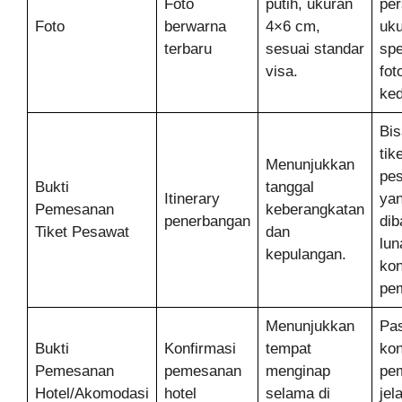
Foto
putih, ukuran
per
Foto
berwarna
4×6 cm,
uku
terbaru
sesuai standar
spe
visa.
fot
ked
Bis
tik
Menunjukkan
pe
Bukti
tanggal
Itinerary
ya
Pemesanan
keberangkatan
penerbangan
dib
Tiket Pesawat
dan
lun
kepulangan.
kon
pe
Menunjukkan
Pas
Bukti
Konfirmasi
tempat
kon
Pemesanan
pemesanan
menginap
pe
Hotel/Akomodasi
hotel
selama di
jel