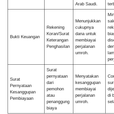
Arab Saudi.
ter
Min
Menunjukkan
sal
Rekening
cukupnya
rek
Koran/Surat
dana untuk
bi
Bukti Keuangan
Keterangan
membiayai
dis
Penghasilan
perjalanan
de
umroh.
la
per
Surat
pernyataan
Menyatakan
Co
Surat
dari
kesanggupan
sur
Pernyataan
pemohon
membiayai
dij
Kesanggupan
atau
perjalanan
di 
Pembiayaan
penanggung
umroh.
sel
biaya